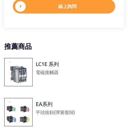
線上詢問
推薦商品
LC1E 系列
電磁接觸器
EA系列
平頭按鈕(彈簧復歸)