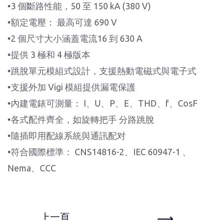
•3 個斷路性能，50 至 150 kA (380 V)
•額定電壓： 最高可達 690 V
•2 個尺寸大小涵蓋電流16 到 630 A
•提供 3 極和 4 極版本
•跳脫單元模組式設計，支援熱動電磁式與電子式
•支援外加 Vigi 模組提供漏電保護
•內建電錶可測量： I、U、P、E、THD、f、CosF
•各式配件齊全，如旋轉把手 分路跳脫
•隨插即用配線系統與通訊配对
•符合國際標準： CNS14816-2、IEC 60947-1 、
Nema、CCC
上一頁