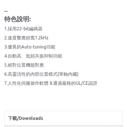
_
特色說明:
1.採用22-bit編碼器
2.速度響應頻寬1.2kHz
3.優異的Auto-tuning功能
4.自動高、低頻共振抑制功能
5.絕對位置機能對應
6.高靈活性的內部位置模式(單軸內藏)
7.人性化伺服操作軟體 8.通過嚴格的UL/CE認證
下載/Downloads