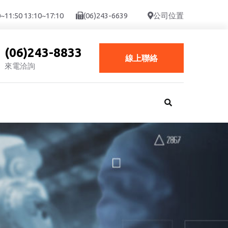
:50 13:10~17:10
(06)243-6639
公司位置
(06)243-8833
線上聯絡
來電洽詢