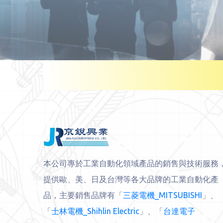
本公司專於工業自動化領域產品的銷售與技術服務
提供歐、美、日及台灣等各大品牌的工業自動化產
品，主要銷售品牌有「
三菱電機_MITSUBISHI
」、
「
士林電機_Shihlin Electric
」、「
台達電子