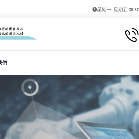
星期一~星期五 08:30~11
我們