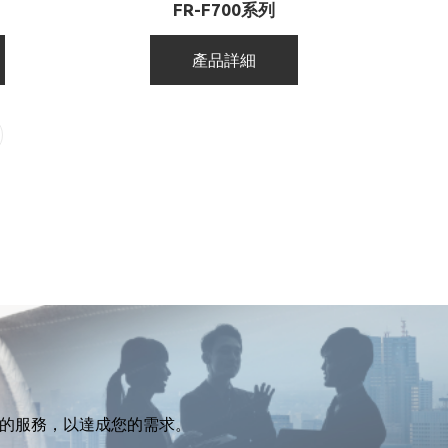
FR-F700系列
產品詳細
的服務，以達成您的需求。