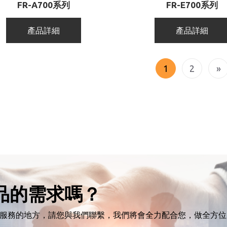
FR-A700系列
FR-E700系列
產品詳細
產品詳細
1
2
»
品的需求嗎？
服務的地方，請您與我們聯繫，我們將會全力配合您，做全方位