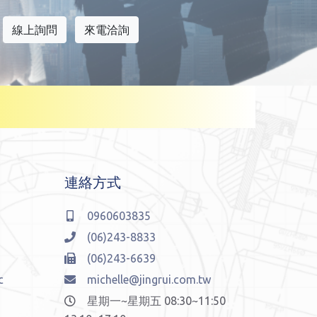
線上詢問
來電洽詢
連絡方式
0960603835
(06)243-8833
(06)243-6639
c
michelle@jingrui.com.tw
星期一~星期五 08:30~11:50