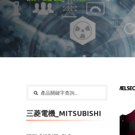
三菱電機_MITSUBISHI