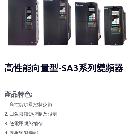
高性能向量型-SA3系列變頻器
_
產品特色:
1. 高性能項量控制技術
2. 四象限轉矩控制及限制
3. 低電壓暫態補償
4. 回生迴避機能