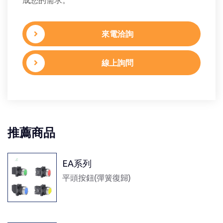
來電洽詢
線上詢問
推薦商品
EA系列
平頭按鈕(彈簧復歸)