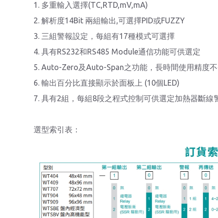
1. 多重輸入選擇(TC,RTD,mV,mA)
2. 解析度14Bit 兩組輸出,可選擇PID或FUZZY
3. 三組警報設定，每組有17種模式可選擇
4. 具有RS232和RS485 Module通信功能可供選定
5. Auto-Zero及Auto-Span之功能，長時間使用精度
6. 輸出百分比直接顯示於面板上 (10個LED)
7. 具有2組，每組8段之程式控制可供選定加熱器斷線
選型索引表：