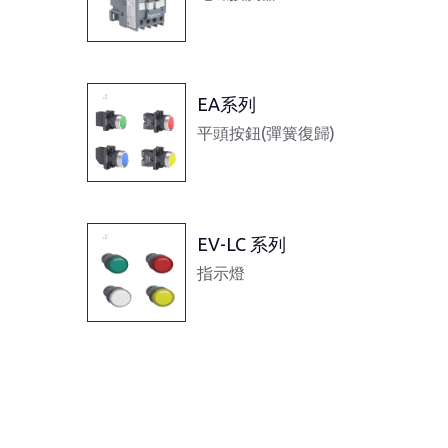
EA系列
平頭按鈕(彈簧復歸)
EV-LC 系列
指示燈