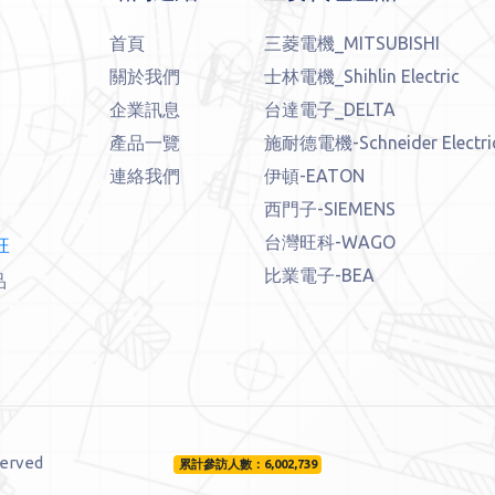
首頁
三菱電機_MITSUBISHI
，
關於我們
士林電機_Shihlin Electric
企業訊息
台達電子_DELTA
產品一覽
施耐德電機-Schneider Electri
連絡我們
伊頓-EATON
西門子-SIEMENS
台灣旺科-WAGO
旺
比業電子-BEA
品
erved
累計參訪人數：6,002,739