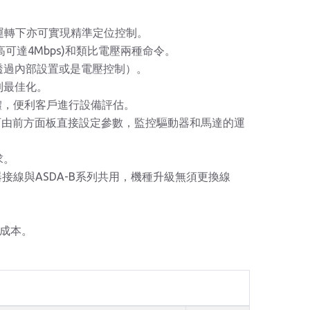
使低速運轉下亦可實現精準定位控制。
高可達4Mbps)和類比電壓兩種命令。
透過內部設置或是電壓控制）。
到最佳化。
體，便利客戶進行設備評估。
 - 可由前方面板直接設定參數，監控驅動器和馬達的運
求。
接線與ASDA-B系列共用，機種升級無須更換線
。
和成本。