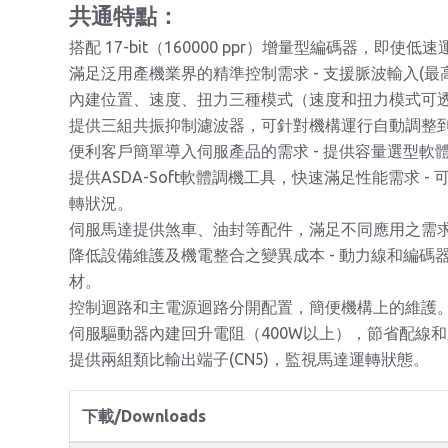
共通特點：
搭配 17-bit（160000 ppr）增量型編碼器，即
滿足泛用產機業界的精準控制需求 - 支援脈波輸入(最
內建位置、速度、扭力三種模式（速度和扭力模式可
提供三組共振抑制濾波器，可針對機構運行自動調整
便利客戶簡單導入伺服產品的需求 - 提供容量選型軟
提供ASDA-Soft軟體調機工具，快速滿足性能需求
轉狀況。
伺服馬達提供煞車、油封等配件，滿足不同應用之需
降低設備維護及機電整合之變異成本 - 動力線和編碼器
材。
控制迴路和主電源迴路分開配置，簡便機構上的維護
伺服驅動器內建回升電阻（400W以上），節省配線
提供兩組類比輸出端子(CN5)，監視馬達運轉狀態。
下載/Downloads