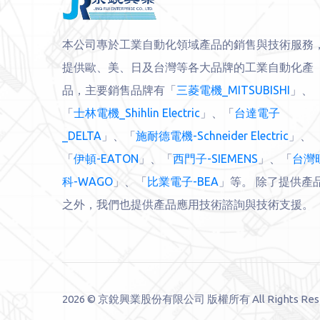
本公司專於工業自動化領域產品的銷售與技術服務
提供歐、美、日及台灣等各大品牌的工業自動化產
品，主要銷售品牌有「
三菱電機_MITSUBISHI
」、
「
士林電機_Shihlin Electric
」、「
台達電子
_DELTA
」、「
施耐德電機-Schneider Electric
」、
「
伊頓-EATON
」、「
西門子-SIEMENS
」、「
台灣
科-WAGO
」、「
比業電子-BEA
」等。 除了提供產
之外，我們也提供產品應用技術諮詢與技術支援。
2026 © 京銳興業股份有限公司 版權所有 All Rights Res